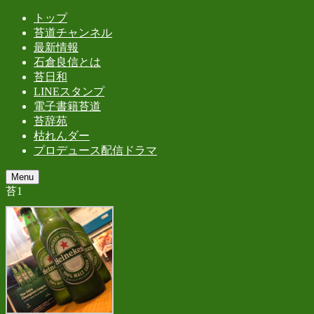
トップ
苔道チャンネル
最新情報
石倉良信とは
苔日和
LINEスタンプ
電子書籍苔道
苔辞苑
枯れんダー
プロデュース配信ドラマ
Menu
苔1